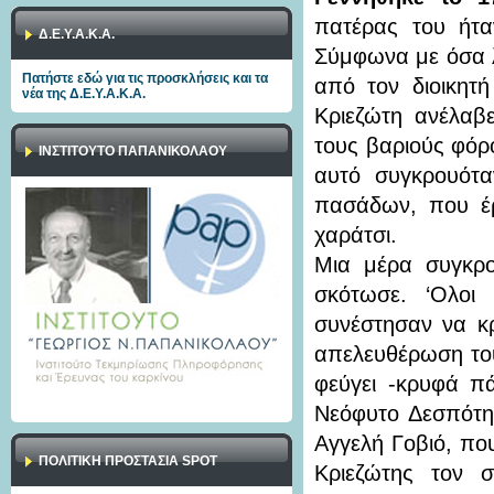
πατέρας του ήτα
Δ.Ε.Υ.Α.Κ.Α.
Σύμφωνα με όσα λ
Πατήστε εδώ για τις προσκλήσεις και τα
από τον διοικητ
νέα της Δ.Ε.Υ.Α.Κ.Α.
Κριεζώτη ανέλαβ
τους βαριούς φόρ
ΙΝΣΤΙΤΟΥΤΟ ΠΑΠΑΝΙΚΟΛΑΟΥ
αυτό συγκρουότ
πασάδων, που έρ
χαράτσι.
Μια μέρα συγκρ
σκότωσε. ‘Ολοι
συνέστησαν να κρ
απελευθέρωση του
φεύγει -κρυφά π
Νεόφυτο Δεσπότη 
Αγγελή Γοβιό, πο
ΠΟΛΙΤΙΚΉ ΠΡΟΣΤΑΣΊΑ SPOT
Κριεζώτης τον 