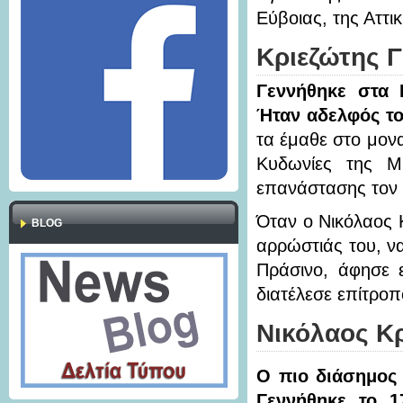
Εύβοιας, της Αττι
Κριεζώτης
Γ
Γεννήθηκε στα 
Ήταν αδελφός το
τα έμαθε στο μον
Κυδωνίες της Μ
επανάστασης τον 
Όταν ο Νικόλαος 
BLOG
αρρώστιάς του, να
Πράσινο, άφησε 
διατέλεσε επίτροπ
Νικόλαος Κρ
Ο πιο διάσημος
Γεννήθηκε το 