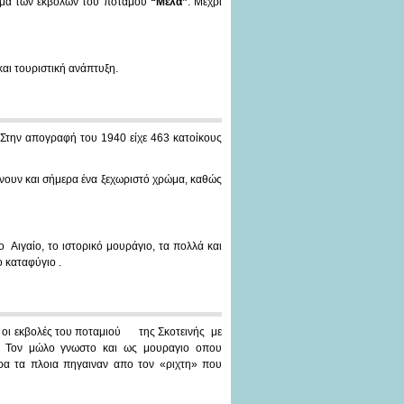
μήμα των εκβολών του ποταμού
“Μέλα”
. Μέχρι
και τουριστική ανάπτυξη.
. Στην απογραφή του 1940 είχε 463 κατοίκους
νουν και σήμερα ένα ξεχωριστό χρώμα, καθώς
ο Αιγαίο, το ιστορικό μουράγιο, τα πολλά και
 καταφύγιο .
 οι εκβολές του ποταμιού της Σκοτεινής με
. Τον μώλο γνωστο και ως μουραγιο οπου
ρα τα πλοια πηγαιναν απο τον «ριχτη» που