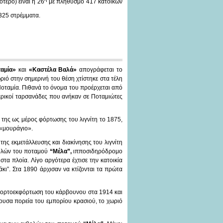
τερο) είναι η 26
με πληθυσμό 417 κατοίκων
.325 στρέμματα.
ταμία»
και
«Καστέλα Βαλά»
απογράφεται το
ριό στην σημερινή του θέση χτίστηκε στα τέλη
Ποταμία. Πιθανά το όνομα του προέρχεται από
ερικοί ταρσανάδες που ανήκαν σε Ποταμιώτες
 της ως μέρος φόρτωσης του λιγνίτη το 1875,
 «μουράγιο».
της εκμετάλλευσης και διακίνησης του λιγνίτη
βολών του ποταμού
“Μέλα”,
ιπποσιδηρόδρομο
τα πλοία. Λίγο αργότερα έχτισε την κατοικία
κι”. Στα 1890 άρχισαν να κτίζονται τα πρώτα
 φορτοεκφόρτωση του κάρβουνου στα 1914 και
νουσα πορεία του εμπορίου κρασιού, το χωριό