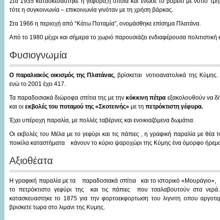
Στα 1935 κατασκευάστηκε η γέφυρα,η οποία και ένωσε το βόρειο με νότιο τ
τότε η συγκοινωνία – επικοινωνία γινόταν με τη χρήση βάρκας.
Στα 1966 η περιοχή από “Κάτω Ποταμία”, ονομάσθηκε επίσημα Πλατάνα.
Από το 1980 μέχρι και σήμερα το χωριό παρουσιάζει ενδιαφέρουσα πολιτιστική 
Φυσιογνωμία
Ο παραλιακός οικισμός της Πλατάνας
, βρίσκεται νοτιοανατολικά της Κύμης
ενώ το 2001 έχει 417.
Τα παραδοσιακά διώροφα σπίτια της με την
κόκκινη πέτρα
εξακολουθούν να δί
και οι
εκβολές του ποταμού της «Σκοτεινής»
με τη
πετρόκτιστη γέφυρα.
Έχει υπέροχη παραλία, με πολλές ταβέρνες και ενοικιαζόμενα δωμάτια.
Οι εκβολές του Μέλα με το γεφύρι και τις πάπιες , η γραφική παραλία με θέα τ
ποικίλα καταστήματα κάνουν το κύριο ψαροχώρι της Κύμης ένα όμορφο ήρεμο
Αξιοθέατα
Η γραφική παραλία με τα παραδοσιακά σπίτια και το ιστορικό «Μουράγιο»,
το πετρόκτιστο γεφύρι της και τις πάπιες που τσαλαβουτούν στα νερά
κατασκευαστηκε το 1875 για την φορτοεκφορτωση του λιγνιτη οπου αργοτε
βρισκετε τωρα στο λιμανι της Κυμης.