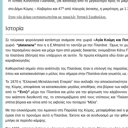
Η Τοπική Κοινότητα Πλατάνας, (σε κατάταξη από το μεγαλύτερο προς το μικρό
η
στο Δήμο Κύμης – Αλιβερίου και 47
από πλευράς έκτασης, η μικρότερη, με 1
Στον νέο Δήμο εκπροσωπείται με τριμελές Τοπικό Συμβούλιο.
Ιστορία
Σε τούρκικα φορολογικά κατάστιχα ανάμεσα στα χωριά «
Αγία Κούμη και Πο
χωριό
“
platanana
”
που η η Ε.Μπαλτά το ταυτίζει με την Πλατάνα . Όμως το χω
του περασμένου αιώνα και μέχρι πριν από μερικές δεκαετίες ονομαζόταν Κάτω 
τα πλατάνια (δέντρα) που υπάρχουν σε αυτόν. Τα πρώτα κτίσματα εδώ ήταν μ
καραβοκύρηδες
Καθοριστικό σημείο στην ανάπτυξη της Πλατάνας ήταν η επιλογή της παραλίας
όπου και κατασκευάστηκε ο μόλος που σήμερα στην Πλατάνα είναι γνωστός ως
Το 1870 η “Ελληνική Μεταλλευτική Εταιρία” που ανέλαβε την αποκλειστικότητα 
της Κύμης, αποφάσισε να κατασκευάσει μεγάλες αποθήκες στα βόρεια των εκ
από το
“Έντζι”
μέχρι την Πλατάνα και μόλο για την φόρτωση του κάρβουνου σ
του εκάστοτε διευθυντή της, το επονομαζόμενο από τους ντόπιους και “Παλατά
σπίτια βόρεια και νότια από τις εκβολές του ποταμού “Μέλα”.
Με την ολοκλήρωση του λιμανιού στη Παραλία της Κύμης, μεταφέρθηκε εκεί η
έχασε έτσι το προνόμιο αυτό η Πλατάνα. Έκτοτε και σε συνδυασμό με την φθί
μπήκε σε περίοδο κάμψης.