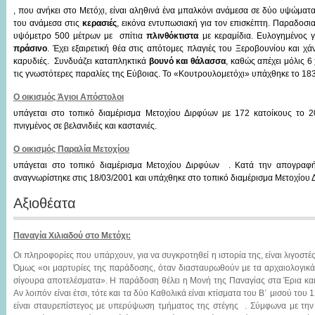
, που ανήκει στο Μετόχι, είναι αληθινά ένα μπαλκόνι ανάμεσα σε δύο υψώματα
του ανάμεσα στις
κερασιές
, εικόνα εντυπωσιακή για τον επισκέπτη. Παραδοσιακ
υψόμετρο 500 μέτρων με σπίτια
πλινθόκτιστα
με κεραμίδια. Ευλογημένος γ
πράσινο
. Έχει εξαιρετική θέα στις απότομες πλαγιές του Ξεροβουνίου και χάνε
καρυδιές. Συνδυάζει καταπληκτικά
βουνό και θάλασσα
, καθώς απέχει μόλις 6
τις γνωστότερες παραλίες της Εύβοιας. Το «Κουτρουλομετόχι» υπάχθηκε το 18
Ο οικισμός Άγιοι Απόστολοι
υπάγεται στο τοπικό διαμέρισμα Μετοχίου Διρφύων με 172 κατοίκους το 2
πνιγμένος σε βελανιδιές και καστανιές.
Ο οικισμός Παραλία Μετοχίου
υπάγεται στο τοπικό διαμέρισμα Μετοχίου Διρφύων . Κατά την απογραφή
αναγνωρίστηκε στις 18/03/2001 και υπάχθηκε στο τοπικό διαμέρισμα Μετοχίου 
Αξιοθέατα
Παναγία Χιλιαδού στο Μετόχι:
Οι πληροφορίες που υπάρχουν, για να συγκροτηθεί η ιστορία της, είναι λιγοστέ
Όμως «οι μαρτυρίες της παράδοσης, όταν διασταυρωθούν με τα αρχαιολογικ
σίγουρα αποτελέσματα». Η παράδοση θέλει η Μονή της Παναγίας στα Έρια και 
Αν λοιπόν είναι έτσι, τότε και τα δύο Καθολικά είναι κτίσματα του Β΄ μισού του 
είναι σταυρεπίστεγος με υπερύψωση τμήματος της στέγης . Σύμφωνα με την 