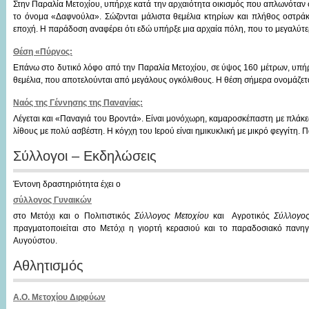
Στην Παραλία Mετοχίου, υπήρχε κατά την αρχαιότητα οικισμός που απλωνόταν 
το όνομα «Δαφνούλα». Σώζονται μάλιστα θεμέλια κτηρίων και πλήθος οστράκ
εποχή.
Η παράδοση αναφέρει ότι εδώ υπήρξε μια αρχαία πόλη, που το μεγαλύτε
Θέση «Πύργος:
Επάνω στο δυτικό λόφο από την Παραλία Μετοχίου, σε ύψος 160 μέτρων, υπήρ
θεμέλια, που αποτελούνται από μεγάλους ογκόλιθους. Η θέση σήμερα ονομάζε
Ναός της Γέννησης της Παναγίας:
Λέγεται και «Παναγιά του Βροντά». Είναι μονόχωρη, καμαροσκέπαστη με πλάκες
λίθους με πολύ ασβέστη. Η κόγχη του Ιερού είναι ημικυκλική με μικρό φεγγίτη. Π
Σύλλογοι – Εκδηλώσεις
Έντονη δραστηριότητα έχει ο
σύλλογος Γυναικών
στο Μετόχι και ο Πολιτιστικός
Σύλλογος Μετοχίου
και Αγροτικός
Σύλλογο
πραγματοποιείται στο Μετόχι η γιορτή κερασιού και το παραδοσιακό παν
Αυγούστου.
Αθλητισμός
Α.Ο. Μετοχίου Διρφύων