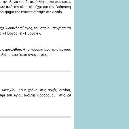
στην πλαγιά του δυτικού λόφου και που έφερε
ων από την κλασική μέχρι και την Βυζαντινή
ρο τμήμα της καταποντίστηκε στο Αιγαίο.
χε κλασικός πύργος, του οποίου σώζονται τα
ται «Πύργος» ή «Πυργάκι».
 σχιστόλιθου. Η τοιχοδομία είναι από αργούς
αλιά το Ιερό έφερε αγιογραφίες.
ς Μετοχίου
Κάθε χρόνο, στις αρχές Ιουνίου,
ηγύρι του Αγίου Ιωάννη Προδρόμου στις 29