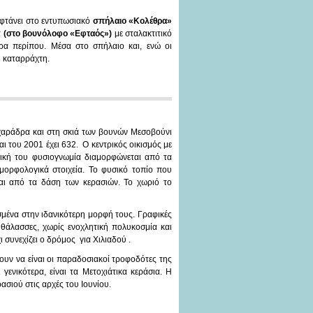
, φτάνει στο εντυπωσιακό
σπήλαιο «Κολέθρα»
ά
(στο βουνόλοφο «Εφταός»)
με σταλακτιτικό
τρα περίπου. Μέσα στο σπήλαιο και, ενώ οι
ι καταρράχτη.
η χαράδρα και στη σκιά των βουνών Μεσοβούνι
ι του 2001 έχει 632. Ο κεντρικός οικισμός με
ονική του φυσιογνωμία διαμορφώνεται από τα
μορφολογικά στοιχεία. Το φυσικό τοπίο που
εται από τα δάση των κερασιών. Το χωριό το
ένα στην ιδανικότερη μορφή τους. Γραφικές
θάλασσες, χωρίς ενοχλητική πολυκοσμία και
ι συνεχίζει ο δρόμος για Χιλιαδού .
ζουν να είναι οι παραδοσιακοί τροφοδότες της
ενικότερα, είναι τα Μετοχιάτικα κεράσια. Η
ασιού στις αρχές του Ιουνίου.