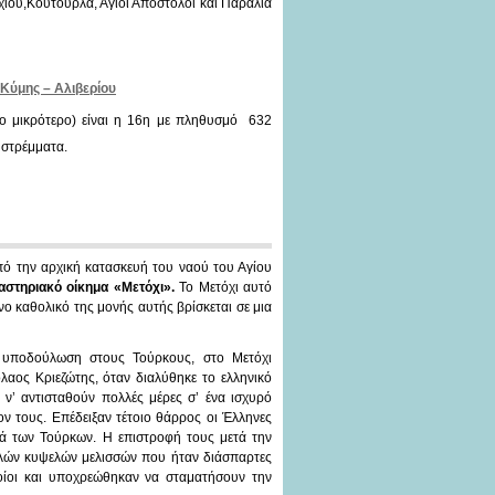
χίου,Κούτουρλα, Άγιοι Απόστολοι και Παραλία
 Κύμης – Αλιβερίου
ο μικρότερο) είναι η 16η με πληθυσμό 632
 στρέμματα.
ό την αρχική κατασκευή του ναού του Αγίου
αστηριακό οίκημα «Μετόχι».
Το Μετόχι αυτό
νο καθολικό της μονής αυτής βρίσκεται σε μια
 υποδούλωση στους Τούρκους, στο Μετόχι
λαος Κριεζώτης, όταν διαλύθηκε το ελληνικό
’ αντισταθούν πολλές μέρες σ’ ένα ισχυρό
ν τους. Επέδειξαν τέτοιο θάρρος οι Έλληνες
ά των Τούρκων. Η επιστροφή τους μετά την
λλών κυψελών μελισσών που ήταν διάσπαρτες
ποίοι και υποχρεώθηκαν να σταματήσουν την