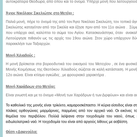
αυτοκράτειρα Θεοδώρα, από όπου και το όνομα. Υπήρχε μονή που λειτουργούσε
Άγιος Νικόλαος Σικελιώτης στο Μετόχι :
Παλιά μονή, πήρε το όνομά της από τον Άγιο Νικόλαο Σικελιώτη, τον τοπικό άγι
Σικελιώτης καταγόταν από την Σικελία και έζησε πριν από τον 11ο αιώνα . Σ
που υπάρχει εκεί, καλύπτει το σώμα του Αγίου. Κατασκευάστηκε, όταν ανακ
Λειτούργησε πιθανόν ως τις αρχές του 19ου αιώνα. Στον χώρο υπάρχουν δύο
παρεκκλήσι των Ταξιαρχών.
Μονή Χιλιαδούς :
Η μονή βρίσκεται στα βορειοδυτικά του οικισμού του Μετοχίου , σε ένα φυσικ
Μονής Κοιμήσεως της Θεοτόκου Χιλιαδούς σώζεται σε καλή κατάσταση. Η μονή ε
12ο αιώνα. Είναι κτίσμα ογκώδες , με φρουριακό χαρακτήρα .
Μονή Χαράδρων στο Μετόχι:
Είναι γνωστή και με το όνομα «Μονή των Χαράδρων ή των Διρφύων» και είναι α
Το καθολικό της μονής είναι τρίκλιτο, καμαροσκέπαστο. Η κύρια είσοδος είναι στ
πλάκες ορθογώνιες μαρμάρινες, παρμένες από τον αρχικό ναό. Οι εικόνες τ
θεμέλια του περιβόλου. Πολλά λείψανα στην τοιχοδομία του ναού, όπως 
ειδωλολατρικό ναό. Η τοιχοδομία του είναι από αργούς λίθους με ασβέστη.
Θέση «Δαφνούλα: