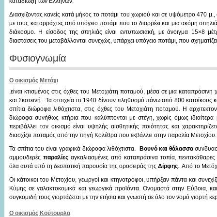
καταδίωξη των Ελλήνων.
Διασχίζοντας κανείς κατά μήκος το ποτάμι του χωριού και σε υψόμετρο 470 μ.
με τους καταρράχτες από υπόγειο ποτάμι που το διαρρέει και μια ακόμη σπηλι
διάκοσμο. Η είσοδος της σπηλιάς είναι εντυπωσιακή, με άνοιγμα 15×8 μέ
διαστάσεις του μεταβάλλονται συνεχώς, υπάρχει υπόγειο ποτάμι, που σχηματίζε
Φυσιογνωμία
Ο οικισμός Μετόχι
,είναι κτισμένος στις όχθες του Μετοχιάτη ποταμού, μέσα σε μια καταπράσιν
και Σκοτεινή . Τα στοιχεία το 1940 δίνουν πληθυσμό πάνω από 800 κατοίκους κα
σπίτια διώροφα λιθόχτιστα, στις όχθες του Μετοχιάτη ποταμού. Η αρχιτεκτ
διώροφα συνήθως κτήρια που καλύπτονται με στέγη, χωρίς όμως ιδιαίτερα 
περιβάλλει τον οικισμό είναι υψηλής αισθητικής ποιότητας και χαρακτηρίζ
διασχίζει ποταμός από την πηγή Κολέθρα που εκβάλλει στην παραλία Μετοχίου.
Τα σπίτια του είναι γραφικά διώροφα λιθόχτιστα.
Βουνό και θάλασσα
συνδυασμ
αμμουδερές
παραλίες
αγκαλιασμένες από καταπράσινα τοπία, πεντακάθαρες 
όλα αυτά υπό τη δεσποτική παρουσία της οροσειράς της
Δίρφης
. Από το Μετόχ
Οι κάτοικοι του Μετοχίου, γεωργοί και κτηνοτρόφοι, υπήρξαν πάντα και συνεχί
Κύμης σε γαλακτοκομικά και γεωργικά προϊόντα. Ονομαστά στην Εύβοια, και γ
συγκομιδή τους γιορτάζεται με την ετήσια και γνωστή σε όλο τον νομό γιορτή κερ
Ο οικισμός Κούτουρλα