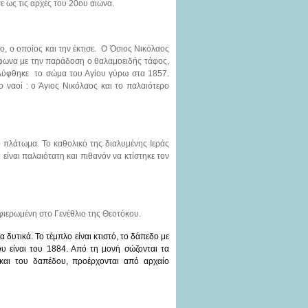
 ως τις αρχές του 20ου αιώνα.
ο, ο οποίος και την έκτισε. Ο Όσιος Νικόλαος
ύμφωνα με την παράδοση ο θαλαμοειδής τάφος,
αλύφθηκε το σώμα του Αγίου γύρω στα 1857.
 ναοί : ο Άγιος Νικόλαος και το παλαιότερο
ό πλάτωμα. Το καθολικό της διαλυμένης Ιεράς
ίναι παλαιότατη και πιθανόν να κτίστηκε τον
φιερωμένη στο Γενέθλιο της Θεοτόκου.
α δυτικά. Το τέμπλο είναι κτιστό, το δάπεδο με
ου είναι του 1884. Από τη μονή σώζονται τα
και του δαπέδου, προέρχονται από αρχαίο