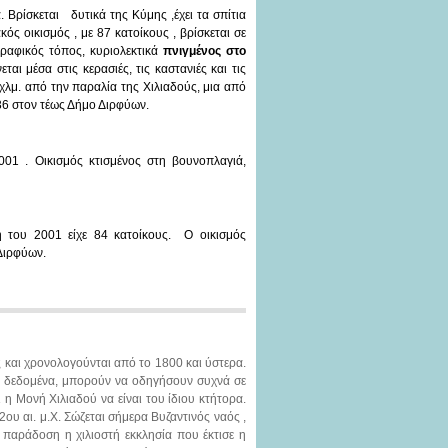
. Βρίσκεται δυτικά της Κύμης ,έχει τα σπίτια
ός οικισμός , με 87 κατοίκους , βρίσκεται σε
ραφικός τόπος, κυριολεκτικά
πνιγμένος στο
ται μέσα στις κερασιές, τις καστανιές και τις
 χλμ. από την παραλία της Χιλιαδούς, μια από
36 στον τέως Δήμο Διρφύων.
001 . Οικισμός κτισμένος στη βουνοπλαγιά,
 του 2001 είχε 84 κατοίκους. Ο οικισμός
Διρφύων.
ς και χρονολογούνται από το 1800 και ύστερα.
ά δεδομένα, μπορούν να οδηγήσουν συχνά σε
η Μονή Χιλιαδού να είναι του ίδιου κτήτορα.
12ου αι. μ.Χ. Σώζεται σήμερα Βυζαντινός ναός ,
παράδοση η χιλιοστή εκκλησία που έκτισε η