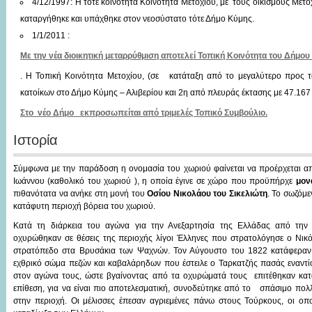
4/12/1997: Η τότε κοινότητα Κοινότητα Μετοχίου, με τους οικισμούς Μετο
καταργήθηκε και υπάχθηκε στον νεοσύστατο τότε Δήμο Κύμης.
1/1/2011 :
Με την νέα διοικητική μεταρρύθμιση αποτελεί Τοπική Κοινότητα του Δήμου
. Η Τοπική Κοινότητα Μετοχίου, (σε κατάταξη από το μεγαλύτερο προς τ
κατοίκων στο Δήμο Κύμης – Αλιβερίου και 2η από πλευράς έκτασης με 47.167
Στο νέο Δήμο εκπροσωπείται από τριμελές Τοπικό Συμβούλιο.
Ιστορία
Σύμφωνα με την παράδοση η ονομασία του χωριού φαίνεται να προέρχεται απ
Ιωάννου (καθολικό του χωριού ), η οποία έγινε σε χώρο που προϋπήρχε
μον
πιθανότατα να ανήκε στη μονή του
Οσίου Νικολάου του Σικελιώτη
. Το σωζόμε
κατάφυτη περιοχή βόρεια του χωριού.
Κατά τη διάρκεια του αγώνα για την Ανεξαρτησία της Ελλάδας από την
οχυρώθηκαν σε θέσεις της περιοχής λίγοι Έλληνες που στρατολόγησε ο Νικό
στρατόπεδο στα Βρυσάκια των Ψαχνών. Τον Αύγουστο του 1822 κατάφεραν ν
εχθρικό σώμα πεζών και καβαλάρηδων που έστειλε ο Ταρκατζής πασάς εναντίο
στον αγώνα τους, ώστε βγαίνοντας από τα οχυρώματά τους επιτέθηκαν κατ
επίθεση, για να είναι πιο αποτελεσματική, συνοδεύτηκε από το σπάσιμο πο
στην περιοχή. Οι μέλισσες έπεσαν αγριεμένες πάνω στους Τούρκους, οι ο