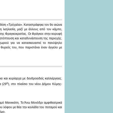
 θέση «Τρόχαλα». Καταστράφηκε τον 9ο αιώνα
η λεηλασία, μαζί με άλλους από τον κάμπο,
 της Φραγκοκρατίας. Οι Φράγκοι στην κορυφή
ατόπτευση και καταδυνάστευση της περιοχής.
χωριού για να κατασκευαστεί το πανύψηλο
 θυρεός του, που παριστάνει έναν άγγελο με
 και κυρίαρχα με δενδροειδείς καλλιέργειες.
η
α (29
), στο πλαίσιο του νέου Δήμου Κύμης-
ταμό Μανικιάτη. Το Άνω Μονόδρι αμφιθεατρικά
ου λόφου με θέα την κοιλάδα του ποταμού και
όμο.