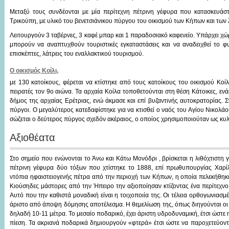
Μεταξύ τους συνδέονται με μία περίτεχνη πέτρινη γέφυρα που κατασκευά
Τρικούπη, με υλικό του βενετσιάνικου πύργου του οικισμού των Κήπων και των 
Λειτουργούν 3 ταβέρνες, 3 καφέ μπαρ και 1 παραδοσιακό καφενείο. Υπάρχει 
μπορούν να αναπτυχθούν τουριστικές εγκαταστάσεις και να αναδειχθεί το φ
επισκέπτες, λάτρεις του εναλλακτικού τουρισμού.
Ο οικισμός Κοίλι,
με 130 κατοίκους, φέρεται να κτίστηκε από τους κατοίκους του οικισμού Κ
πειρατές τον 9ο αιώνα. Τα αρχαία Κοίλα τοποθετούνται στη θέση Κάτοικες, εν
δήμος της αρχαίας Ερέτριας, ενώ άκμασε και επί βυζαντινής αυτοκρατορίας. Σ
πύργοι. Ο μεγαλύτερος κατεδαφίστηκε για να κτισθεί ο ναός του Αγίου Νικολάου
σώζεται ο δεύτερος πύργος σχεδόν ακέραιος, ο οποίος χρησιμοποιούταν ως κυλ
Αξιοθέατα
Στο σημείο που ενώνονται το Άνω και Κάτω Μονόδρι , βρίσκεται η λιθόχτιστη 
πέτρινη γέφυρα δύο τόξων που χτίστηκε το 1888, επί πρωθυπουργίας Χαρίλ
ντόπια ηφαιστειογενής πέτρα από την περιοχή των Κήπων, η οποία πελεκήθηκε
Κιούσηδες μάστορες από την Ήπειρο την αξιοποίησαν κτίζοντας ένα περίτεχνο
Αυτό που την καθιστά μοναδική είναι η τοιχοποιία της. Οι τέλεια ορθογωνιασμέ
άριστο από άποψη δόμησης αποτέλεσμα. Η θεμελίωση της, όπως διηγούνται οι γ
δηλαδή 10-11 μέτρα. Το μεσαίο ποδαρικό, έχει άριστη υδροδυναμική, έτσι ώστε 
πίεση. Τα ακριανά ποδαρικά δημιουργούν «φτερά» έτσι ώστε να παροχετεύοντα