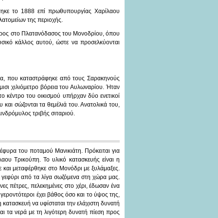
στηκε το 1888 επί πρωθυπουργίας Χαρίλαου
λατομείων της περιοχής.
χώρος στο Πλατανόδασος του Μονοδρίου, όπου
υσικό κάλλος αυτού, ώστε να προσελκύονται
οίλα, που καταστράφηκε από τους Σαρακηνούς
άμισι χιλιόμετρο βόρεια του Αυλωναρίου. Ήταν
το κέντρο του οικισμού υπήρχαν δύο ενετικοί
 και σώζονται τα θεμέλιά του. Ανατολικά του,
ινδρόμυλος τριβής σιταριού.
γέφυρα του ποταμού Μανικιάτη. Πρόκειται για
αου Τρικούπη. Το υλικό κατασκευής είναι η
 και μεταφέρθηκε στο Μονόδρι με ξυλάμαξες.
 γεφύρι από τα λίγα σωζόμενα στη χώρα μας.
νες πέτρες, πελεκημένες στο χέρι, έδωσαν ένα
εροντότεροι έχει βάθος όσο και το ύψος της,
η κατασκευή να υφίσταται την ελάχιστη δυνατή
ι τα νερά με τη λιγότερη δυνατή πίεση προς