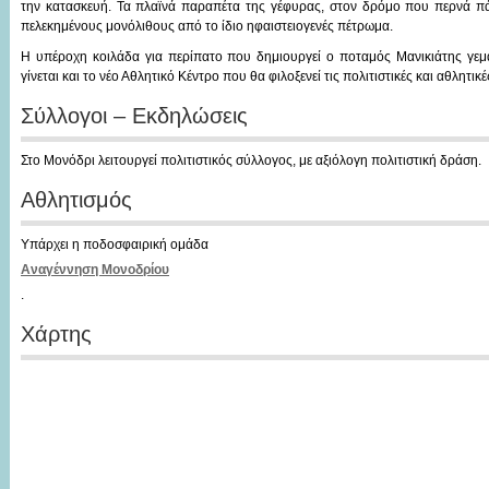
την κατασκευή. Τα πλαϊνά παραπέτα της γέφυρας, στον δρόμο που περνά π
πελεκημένους μονόλιθους από το ίδιο ηφαιστειογενές πέτρωμα.
Η υπέροχη κοιλάδα για περίπατο που δημιουργεί ο ποταμός Μανικιάτης γεμ
γίνεται και το νέο Αθλητικό Κέντρο που θα φιλοξενεί τις πολιτιστικές και αθλητι
Σύλλογοι – Εκδηλώσεις
Στο Μονόδρι λειτουργεί πολιτιστικός σύλλογος, με αξιόλογη πολιτιστική δράση.
Αθλητισμός
Υπάρχει η ποδοσφαιρική ομάδα
Αναγέννηση Μονοδρίου
.
Χάρτης