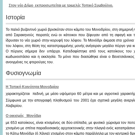
Στον νέο Δήμο εκπροσωπείται με τριμελές Τοπικό Συμβούλιο.
Ιστορία
Το παλιό βυζαντινό χωριό βρισκόταν στον κάμπο του Μονοδρίου, στη σημερινή
από Σαρακηνούς πειρατές ενώ οι κάτοικοι που ξέφυγαν από τη σφαγή και τ
ίδρυσαν το νέο χωριό στην κορυφή του λόφου. Το Μονόδρι άκμασε στα χρόνια
του λόφου, στη θέση της κατεστραμμένης μονής ανέγειραν μεγάλο πύργο για κ
Ο πύργος σήμερα δεν υπάρχει. Κατεδαφίστηκε από τους κατοίκους του 
κωδωνοστάσιο και η εκκλησία. Το μόνο που διασώθηκε είναι ο Βενετσιάνικος
ανοιγμένες τις φτερούγες του.
Φυσιογνωμία
Η Τοπική Κοινότητα Μονοδρίου
χαρακτηρίζεται πεδινή, με μέσο υψόμετρο 60 μέτρα και με αγροτικό χαρακτήρα
Σύμφωνα με την απογραφή πληθυσμού του 2001 έχει σχετικά μεγάλη ανεργί
Αλιβερίου.
Ο οικισμός Μονόδρι
με 653 κατοίκους, είναι κτισμένος σε δύο επίπεδα, με φυσικό χώρισμα τον πο
χτισμένο με σπίτια παραδοσιακής αρχιτεκτονικής στην πλαγιά ενός καταπράσιν
το Κάτω Μονόδρι (ή Χάνια) χτισμένο στον κάμπο παράλληλα με τον κεντρικό δρ