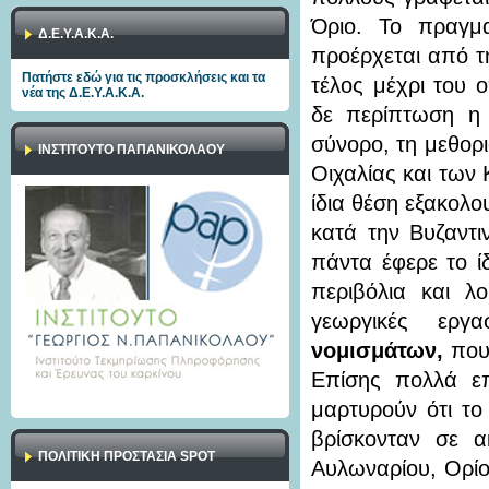
Όριο. Το πραγμ
Δ.Ε.Υ.Α.Κ.Α.
προέρχεται από τη
Πατήστε εδώ για τις προσκλήσεις και τα
τέλος μέχρι του 
νέα της Δ.Ε.Υ.Α.Κ.Α.
δε περίπτωση η 
σύνορο, τη μεθορ
ΙΝΣΤΙΤΟΥΤΟ ΠΑΠΑΝΙΚΟΛΑΟΥ
Οιχαλίας και των 
ίδια θέση εξακολο
κατά την Βυζαντι
πάντα έφερε το ί
περιβόλια και λ
γεωργικές εργ
νομισμάτων,
που 
Επίσης πολλά επ
μαρτυρούν ότι το
βρίσκονταν σε α
ΠΟΛΙΤΙΚΉ ΠΡΟΣΤΑΣΊΑ SPOT
Αυλωναρίου, Ορίο