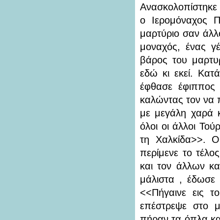
Ανασκολοπίστηκε 
ο Ιερομόναχος Π
μαρτύριο σαν άλλο
μοναχός, ένας γ
βάρος του μαρτυ
εδώ κι εκεί. Κατ
έφθασε έφιππος 
καλώντας τον να 
με μεγάλη χαρά κ
όλοι οι άλλοι Τού
τη Χαλκίδα>>. Ο
περίμενε το τέλο
και τον άλλων κα
μάλιστα , έδωσε 
<<Πήγαινε εις τ
επέστρεψε στο μ
πήραν τα όπλα κα