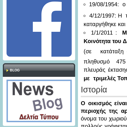
19/08/1954: ο
4/12/1997: Η τ
καταργήθηκε και
1/1/2011 :
Μ
Κοινότητα του 
(σε κατάταξη α
πληθυσμό 475 κ
πλευράς έκταση
BLOG
με τριμελές Το
Ιστορία
Ο οικισμός είνα
περιοχής της αρ
όνομα του χωριού
πολλούς γράφεται