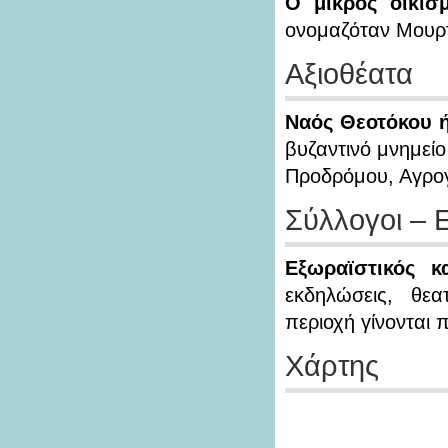
Ο μικρός οικισ
ονομαζόταν Μουρ
Αξιοθέατα
Ναός Θεοτόκου ή
βυζαντινό μνημείο
Προδρόμου, Αγρογ
Σύλλογοι – 
Εξωραϊστικός κ
εκδηλώσεις, θεα
περιοχή γίνονται 
Χάρτης