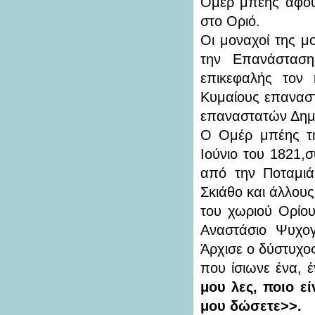
Ομέρ μπέης αφού 
στο Οριό.
Οι μοναχοί της μ
την Επανάστασ
επικεφαλής τον
Κυμαίους επαναστ
επαναστατών Δημ.
Ο Ομέρ μπέης τη
Ιούνιο του 1821,
από την Ποταμιά
Σκιάθο και άλλου
του χωριού Ορίου
Αναστάσιο Ψυχογ
Άρχισε ο δύστυχος
που ίσιωνε ένα, 
μου λες, ποιο εί
μου δώσετε>>.