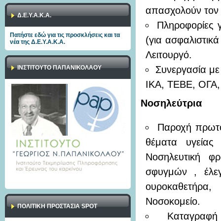
απασχολούν τον 
Δ.Ε.Υ.Α.Κ.Α.
Πληροφορίες 
Πατήστε εδώ για τις προσκλήσεις και τα
(για ασφαλιστικά
νέα της Δ.Ε.Υ.Α.Κ.Α.
Λειτουργό.
ΙΝΣΤΙΤΟΥΤΟ ΠΑΠΑΝΙΚΟΛΑΟΥ
Συνεργασία με 
ΙΚΑ, ΤΕΒΕ, ΟΓΑ,
Νοσηλεύτρια
Παροχή πρωτο
θέματα υγείας 
Νοσηλευτική φρ
σφυγμών , έλεγ
ουροκαθετήρα,
Νοσοκομείο.
ΠΟΛΙΤΙΚΉ ΠΡΟΣΤΑΣΊΑ SPOT
Καταγραφή