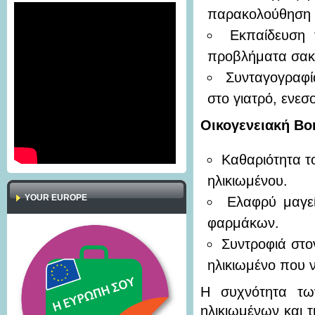
παρακολούθηση 
Εκπαίδευση 
προβλήματα σακχ
Συνταγογραφί
στο γιατρό, ενεσ
Οικογενειακή Βο
Καθαριότητα το
ηλικιωμένου.
YOUR EUROPE
Ελαφρύ μαγε
φαρμάκων.
Συντροφιά στο
ηλικιωμένο που 
Η συχνότητα τω
ηλικιωμένων και τ