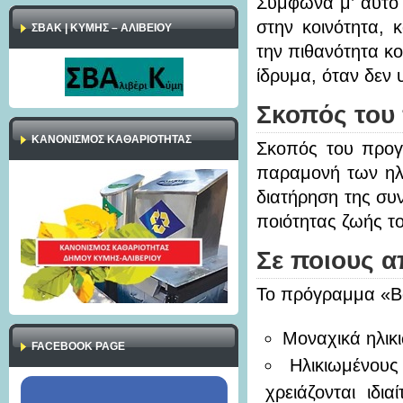
Σύμφωνα μ’ αυτό 
στην κοινότητα, 
ΣΒΑΚ | ΚΥΜΗΣ – ΑΛΙΒΕΙΟΥ
την πιθανότητα κ
ίδρυμα, όταν δεν 
Σκοπός του
ΚΑΝΟΝΙΣΜΌΣ ΚΑΘΑΡΙΌΤΗΤΑΣ
Σκοπός του προγ
παραμονή των ηλι
διατήρηση της συν
ποιότητας ζωής το
Σε ποιους α
Το πρόγραμμα «Βοή
Μοναχικά ηλικ
FACEBOOK PAGE
Ηλικιωμένου
χρειάζονται ιδι